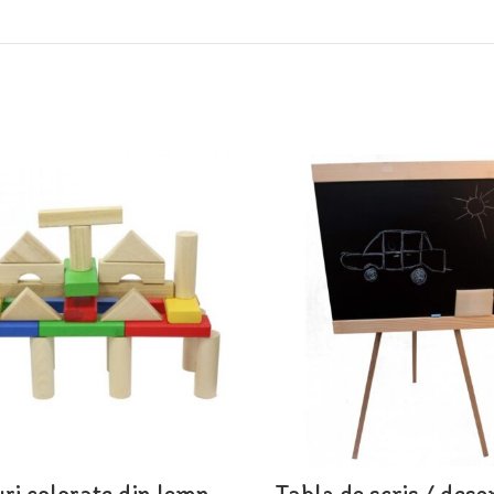
ri colorate din lemn
Tabla de scris / dese