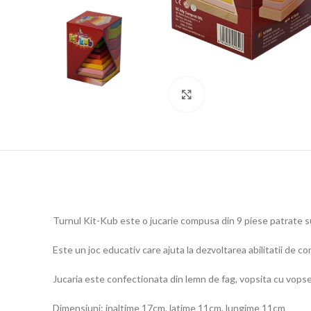
Click to enlarge
Turnul Kit-Kub este o jucarie compusa din 9 piese patrate su
Este un joc educativ care ajuta la dezvoltarea abilitatii de co
Jucaria este confectionata din lemn de fag, vopsita cu vops
Dimensiuni: inaltime 17cm, latime 11cm, lungime 11cm