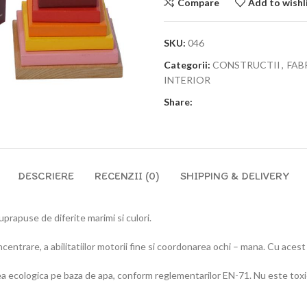
Compare
Add to wishl
SKU:
046
Categorii:
CONSTRUCTII
,
FAB
INTERIOR
Share:
DESCRIERE
RECENZII (0)
SHIPPING & DELIVERY
prapuse de diferite marimi si culori.
ncentrare, a abilitatiilor motorii fine si coordonarea ochi – mana. Cu acest
ea ecologica pe baza de apa, conform reglementarilor EN-71. Nu este toxi