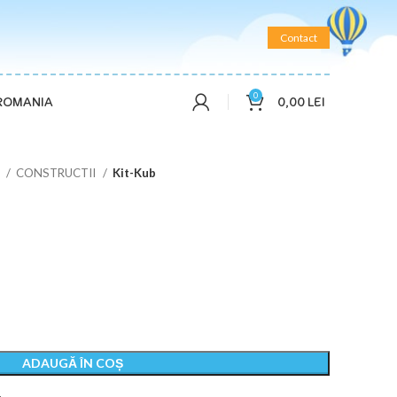
Contact
0
0,00
LEI
 ROMANIA
R
CONSTRUCTII
Kit-Kub
ADAUGĂ ÎN COȘ