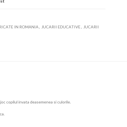
ist
RICATE IN ROMANIA
,
JUCARII EDUCATIVE
,
JUCARII
 joc copilul invata deasemenea si culorile.
ca.