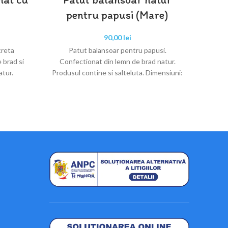
pentru papusi (Mare)
Cutit 
90,00
lei
in tim
creta
Patut balansoar pentru papusi.
f
 brad si
Confectionat din lemn de brad natur.
atur.
Produsul contine si salteluta. Dimensiuni:
lungime 56cm, latime 26cm, inaltime