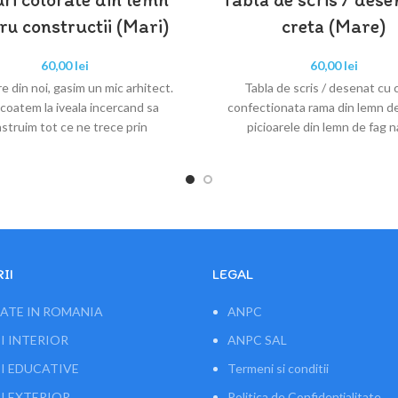
ru constructii (Mari)
creta (Mare)
60,00
lei
60,00
lei
re din noi, gasim un mic arhitect.
Tabla de scris / desenat cu 
scoatem la iveala incercand sa
confectionata rama din lemn de
struim tot ce ne trece prin
picioarele din lemn de fag n
II
LEGAL
ATE IN ROMANIA
ANPC
I INTERIOR
ANPC SAL
I EDUCATIVE
Termeni si conditii
I EXTERIOR
Politica de Confidențialitate