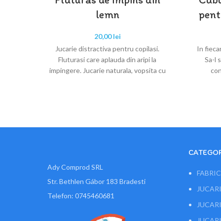
lemn
pent
20,00
lei
Jucarie distractiva pentru copilasi.
In fieca
Fluturasi care aplauda din aripi la
Sa-l 
impingere. Jucarie naturala, vopsita cu
con
material special pentru copii. Nu
CATEGOR
Ady Comprod SRL
FABRIC
Str. Bethlen Gábor 183 Bradesti
JUCARI
Telefon: 0745460681
JUCARI
JUCARI